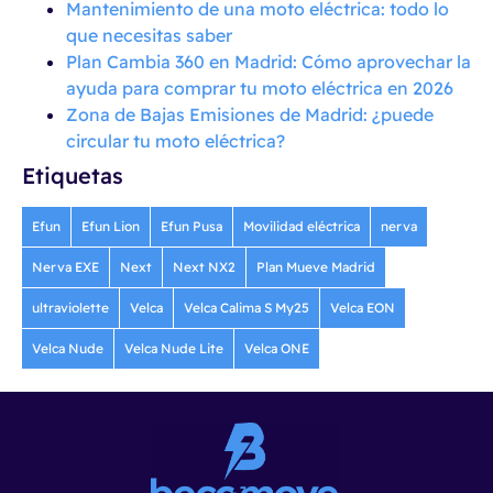
Mantenimiento de una moto eléctrica: todo lo
que necesitas saber
Plan Cambia 360 en Madrid: Cómo aprovechar la
ayuda para comprar tu moto eléctrica en 2026
Zona de Bajas Emisiones de Madrid: ¿puede
circular tu moto eléctrica?
Etiquetas
Efun
Efun Lion
Efun Pusa
Movilidad eléctrica
nerva
Nerva EXE
Next
Next NX2
Plan Mueve Madrid
ultraviolette
Velca
Velca Calima S My25
Velca EON
Velca Nude
Velca Nude Lite
Velca ONE