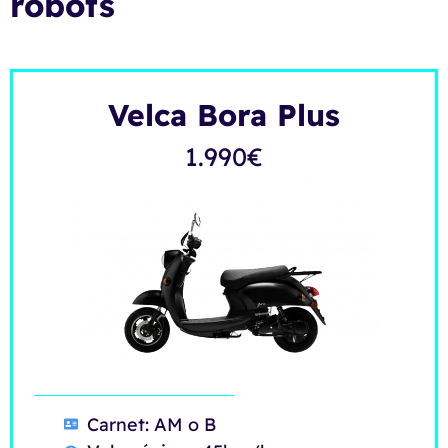
robots
Velca Bora Plus
1.990
€
Carnet: AM o B