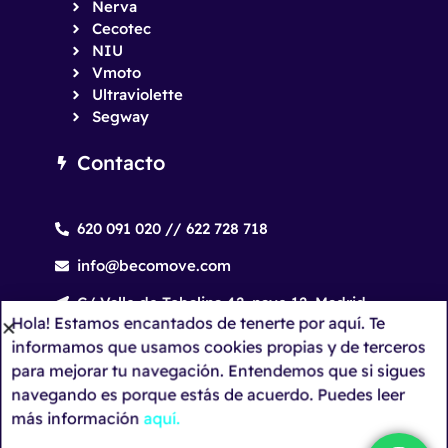
Nerva
Cecotec
NIU
Vmoto
Ultraviolette
Segway
Contacto
620 091 020 // 622 728 718
info@becomove.com
C/ Valle de Tobalina 42, nave 12. Madrid.
Hola! Estamos encantados de tenerte por aquí. Te
informamos que usamos cookies propias y de terceros
Aviso Legal
Política de Privacidad
para mejorar tu navegación. Entendemos que si sigues
navegando es porque estás de acuerdo. Puedes leer
Política de Cookies
más información
aquí.
Copyright © 2026 Becomove
Diseño Web