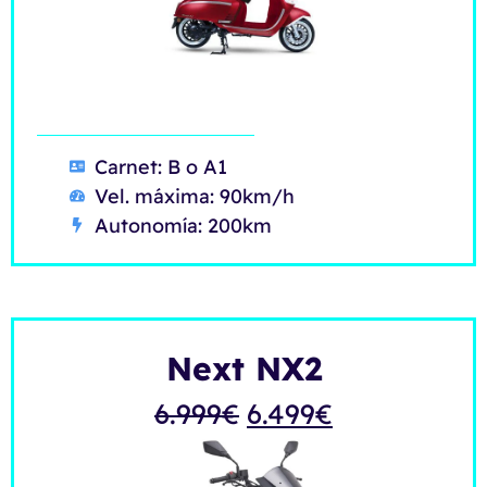
Carnet: B o A1
Vel. máxima: 90km/h
Autonomía: 200km
Next NX2
6.999
€
6.499
€