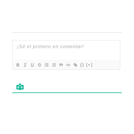
{}
[+]