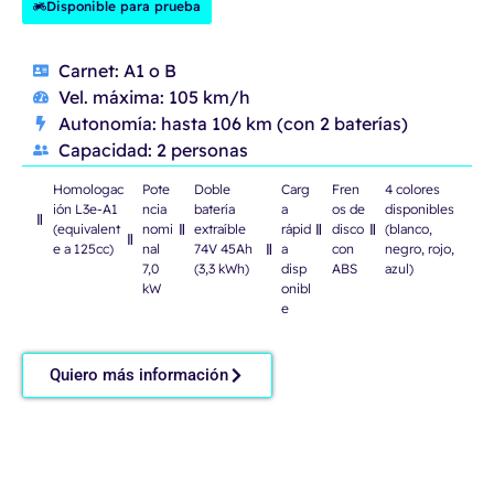
Disponible para prueba
Carnet: A1 o B
Vel. máxima: 105 km/h
Autonomía: hasta 106 km (con 2 baterías)
Capacidad: 2 personas
Homologac
Pote
Doble
Carg
Fren
4 colores
ión L3e-A1
ncia
batería
a
os de
disponibles
(equivalent
nomi
extraíble
rápid
disco
(blanco,
e a 125cc)
nal
74V 45Ah
a
con
negro, rojo,
7,0
(3,3 kWh)
disp
ABS
azul)
kW
onibl
e
Quiero más información