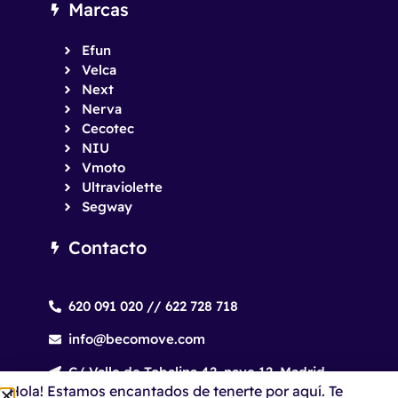
Marcas
Efun
Velca
Next
Nerva
Cecotec
NIU
Vmoto
Ultraviolette
Segway
Contacto
620 091 020 // 622 728 718
info@becomove.com
C/ Valle de Tobalina 42, nave 12. Madrid.
Hola! Estamos encantados de tenerte por aquí. Te