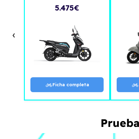
5.475€
‹
Ficha completa
Prueba