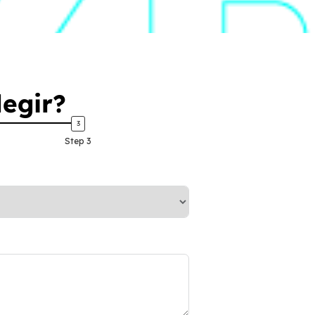
legir?
Step 3