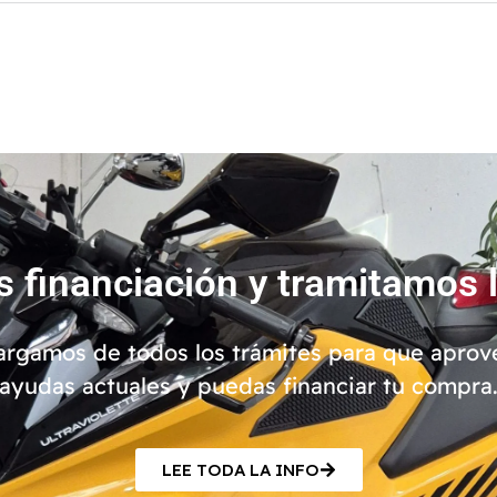
 financiación y tramitamos 
rgamos de todos los trámites para que aprov
ayudas actuales y puedas financiar tu compra
LEE TODA LA INFO