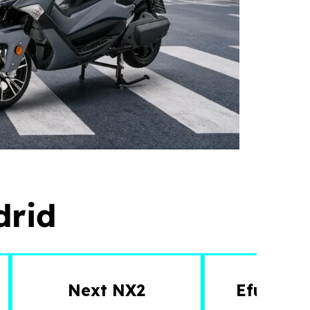
drid
Next NX2
Efun Pus