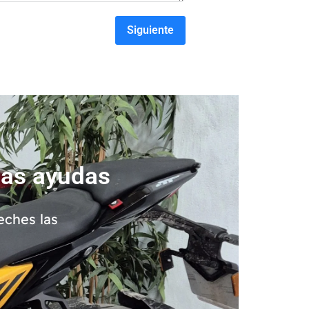
Siguiente
las ayudas
eches las
.