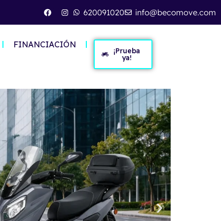
620091020
info@becomove.com
FINANCIACIÓN
¡Prueba
ya!