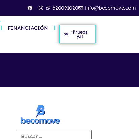
620091020
info@becomove.com
FINANCIACIÓN
¡Prueba
ya!