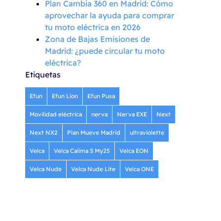
Plan Cambia 360 en Madrid: Cómo
aprovechar la ayuda para comprar
tu moto eléctrica en 2026
Zona de Bajas Emisiones de
Madrid: ¿puede circular tu moto
eléctrica?
Etiquetas
Efun
Efun Lion
Efun Pusa
Movilidad eléctrica
nerva
Nerva EXE
Next
Next NX2
Plan Mueve Madrid
ultraviolette
Velca
Velca Calima S My25
Velca EON
Velca Nude
Velca Nude Lite
Velca ONE