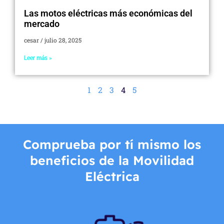
Las motos eléctricas más económicas del
mercado
cesar
julio 28, 2025
Leer más »
1
2
3
4
5
Comprueba por tí mismo los
beneficios de la Movilidad
Eléctrica